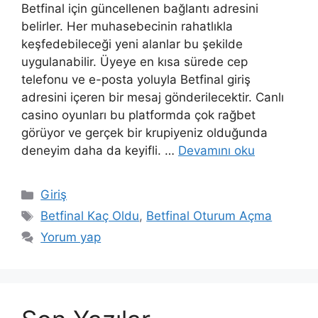
Betfinal için güncellenen bağlantı adresini
belirler. Her muhasebecinin rahatlıkla
keşfedebileceği yeni alanlar bu şekilde
uygulanabilir. Üyeye en kısa sürede cep
telefonu ve e-posta yoluyla Betfinal giriş
adresini içeren bir mesaj gönderilecektir. Canlı
casino oyunları bu platformda çok rağbet
görüyor ve gerçek bir krupiyeniz olduğunda
deneyim daha da keyifli. …
Devamını oku
Kategoriler
Giriş
Etiketler
Betfinal Kaç Oldu
,
Betfinal Oturum Açma
Yorum yap