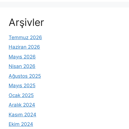
Arşivler
Temmuz 2026
Haziran 2026
Mayıs 2026
Nisan 2026
Ağustos 2025
Mayıs 2025
Ocak 2025
Aralık 2024
Kasım 2024
Ekim 2024