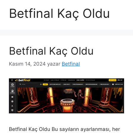
Betfinal Kaç Oldu
Betfinal Kaç Oldu
Kasım 14, 2024
yazar
Betfinal
Betfinal Kaç Oldu Bu sayıların ayarlanması, her