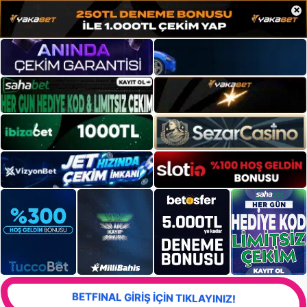
×
BETFINAL GİRİŞ İÇİN TIKLAYINIZ!