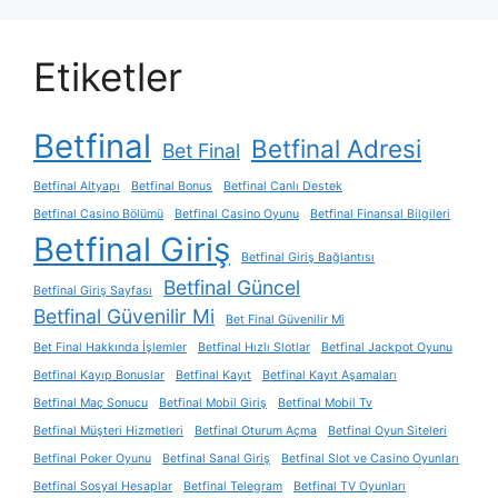
Etiketler
Betfinal
Betfinal Adresi
Bet Final
Betfinal Altyapı
Betfinal Bonus
Betfinal Canlı Destek
Betfinal Casino Bölümü
Betfinal Casino Oyunu
Betfinal Finansal Bilgileri
Betfinal Giriş
Betfinal Giriş Bağlantısı
Betfinal Güncel
Betfinal Giriş Sayfası
Betfinal Güvenilir Mi
Bet Final Güvenilir Mi
Bet Final Hakkında İşlemler
Betfinal Hızlı Slotlar
Betfinal Jackpot Oyunu
Betfinal Kayıp Bonuslar
Betfinal Kayıt
Betfinal Kayıt Aşamaları
Betfinal Maç Sonucu
Betfinal Mobil Giriş
Betfinal Mobil Tv
Betfinal Müşteri Hizmetleri
Betfinal Oturum Açma
Betfinal Oyun Siteleri
Betfinal Poker Oyunu
Betfinal Sanal Giriş
Betfinal Slot ve Casino Oyunları
Betfinal Sosyal Hesaplar
Betfinal Telegram
Betfinal TV Oyunları