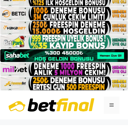
İçeriğe
atla
Menü