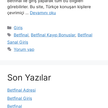
Betfinal ile giriş yaparak tüm bu bilgileri
görebilirler. Bu site, Türkçe konuşan kişilere
çevrimiçi …
Devamını oku
Kategoriler
Giriş
Etiketler
Betfinal
,
Betfinal Kayıp Bonuslar
,
Betfinal
Sanal Giriş
Yorum yap
Son Yazılar
Betfinal Adresi
Betfinal Giriş
Betfinal