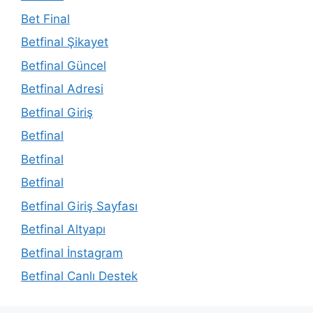
Bet Final
Betfinal Şikayet
Betfinal Güncel
Betfinal Adresi
Betfinal Giriş
Betfinal
Betfinal
Betfinal
Betfinal Giriş Sayfası
Betfinal Altyapı
Betfinal İnstagram
Betfinal Canlı Destek