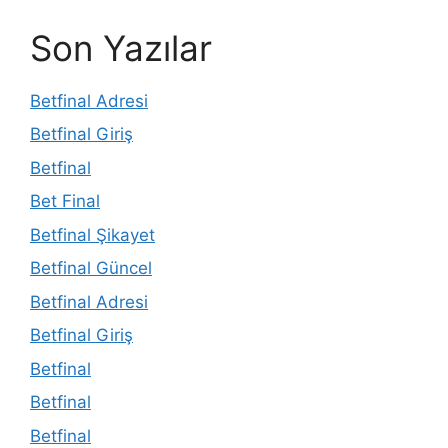
Son Yazılar
Betfinal Adresi
Betfinal Giriş
Betfinal
Bet Final
Betfinal Şikayet
Betfinal Güncel
Betfinal Adresi
Betfinal Giriş
Betfinal
Betfinal
Betfinal