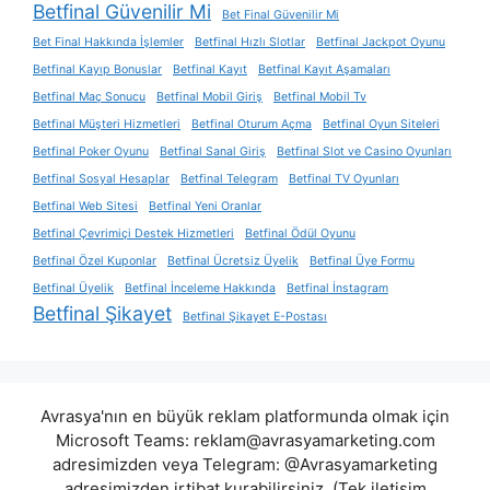
Betfinal Güvenilir Mi
Bet Final Güvenilir Mi
Bet Final Hakkında İşlemler
Betfinal Hızlı Slotlar
Betfinal Jackpot Oyunu
Betfinal Kayıp Bonuslar
Betfinal Kayıt
Betfinal Kayıt Aşamaları
Betfinal Maç Sonucu
Betfinal Mobil Giriş
Betfinal Mobil Tv
Betfinal Müşteri Hizmetleri
Betfinal Oturum Açma
Betfinal Oyun Siteleri
Betfinal Poker Oyunu
Betfinal Sanal Giriş
Betfinal Slot ve Casino Oyunları
Betfinal Sosyal Hesaplar
Betfinal Telegram
Betfinal TV Oyunları
Betfinal Web Sitesi
Betfinal Yeni Oranlar
Betfinal Çevrimiçi Destek Hizmetleri
Betfinal Ödül Oyunu
Betfinal Özel Kuponlar
Betfinal Ücretsiz Üyelik
Betfinal Üye Formu
Betfinal Üyelik
Betfinal İnceleme Hakkında
Betfinal İnstagram
Betfinal Şikayet
Betfinal Şikayet E-Postası
Avrasya'nın en büyük reklam platformunda olmak için
Microsoft Teams:
reklam@avrasyamarketing.com
adresimizden veya Telegram: @Avrasyamarketing
adresimizden irtibat kurabilirsiniz. (Tek iletişim