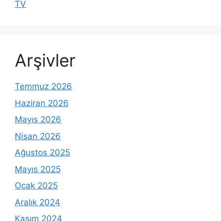
TV
Arşivler
Temmuz 2026
Haziran 2026
Mayıs 2026
Nisan 2026
Ağustos 2025
Mayıs 2025
Ocak 2025
Aralık 2024
Kasım 2024