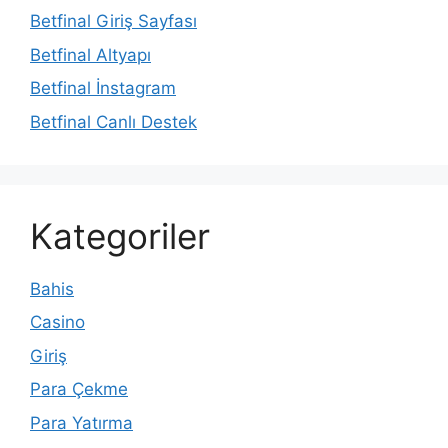
Betfinal Giriş Sayfası
Betfinal Altyapı
Betfinal İnstagram
Betfinal Canlı Destek
Kategoriler
Bahis
Casino
Giriş
Para Çekme
Para Yatırma