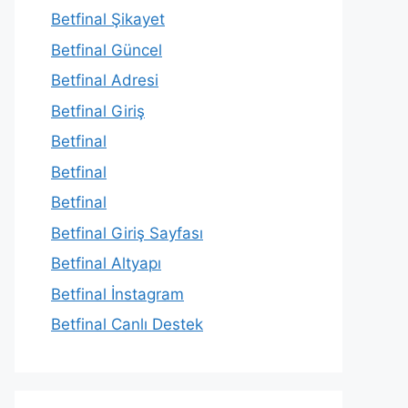
Betfinal Şikayet
Betfinal Güncel
Betfinal Adresi
Betfinal Giriş
Betfinal
Betfinal
Betfinal
Betfinal Giriş Sayfası
Betfinal Altyapı
Betfinal İnstagram
Betfinal Canlı Destek