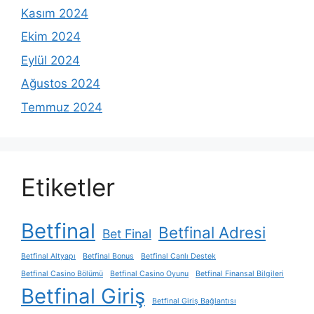
Kasım 2024
Ekim 2024
Eylül 2024
Ağustos 2024
Temmuz 2024
Etiketler
Betfinal
Betfinal Adresi
Bet Final
Betfinal Altyapı
Betfinal Bonus
Betfinal Canlı Destek
Betfinal Casino Bölümü
Betfinal Casino Oyunu
Betfinal Finansal Bilgileri
Betfinal Giriş
Betfinal Giriş Bağlantısı