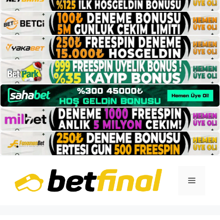
İçeriğe
atla
Menü