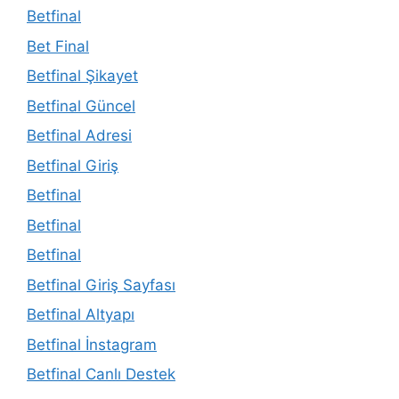
Betfinal
Bet Final
Betfinal Şikayet
Betfinal Güncel
Betfinal Adresi
Betfinal Giriş
Betfinal
Betfinal
Betfinal
Betfinal Giriş Sayfası
Betfinal Altyapı
Betfinal İnstagram
Betfinal Canlı Destek