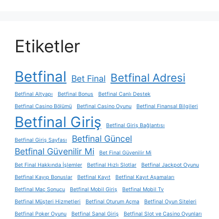
Etiketler
Betfinal
Betfinal Adresi
Bet Final
Betfinal Altyapı
Betfinal Bonus
Betfinal Canlı Destek
Betfinal Casino Bölümü
Betfinal Casino Oyunu
Betfinal Finansal Bilgileri
Betfinal Giriş
Betfinal Giriş Bağlantısı
Betfinal Güncel
Betfinal Giriş Sayfası
Betfinal Güvenilir Mi
Bet Final Güvenilir Mi
Bet Final Hakkında İşlemler
Betfinal Hızlı Slotlar
Betfinal Jackpot Oyunu
Betfinal Kayıp Bonuslar
Betfinal Kayıt
Betfinal Kayıt Aşamaları
Betfinal Maç Sonucu
Betfinal Mobil Giriş
Betfinal Mobil Tv
Betfinal Müşteri Hizmetleri
Betfinal Oturum Açma
Betfinal Oyun Siteleri
Betfinal Poker Oyunu
Betfinal Sanal Giriş
Betfinal Slot ve Casino Oyunları