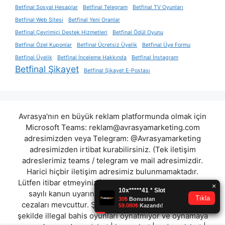
Betfinal Sosyal Hesaplar
Betfinal Telegram
Betfinal TV Oyunları
Betfinal Web Sitesi
Betfinal Yeni Oranlar
Betfinal Çevrimiçi Destek Hizmetleri
Betfinal Ödül Oyunu
Betfinal Özel Kuponlar
Betfinal Ücretsiz Üyelik
Betfinal Üye Formu
Betfinal Üyelik
Betfinal İnceleme Hakkında
Betfinal İnstagram
Betfinal Şikayet
Betfinal Şikayet E-Postası
Avrasya'nın en büyük reklam platformunda olmak için
Microsoft Teams:
reklam@avrasyamarketing.com
adresimizden veya Telegram: @Avrasyamarketing
adresimizden irtibat kurabilirsiniz. (Tek iletişim
adreslerimiz teams / telegram ve mail adresimizdir.
Harici hiçbir iletişim adresimiz bulunmamaktadır.
Lütfen itibar etmeyiniz.) Türkiye yasalarına göre 7258
sayılı kanun uyarınca yasa dışı bahis oynamanın
cezaları mevcuttur. Şu an bulunduğunuz site hiç bir
şekilde illegal bahis oyunları oynatmıyor ve oynamaya