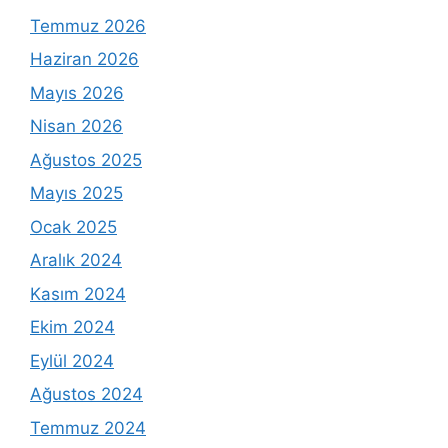
Temmuz 2026
Haziran 2026
Mayıs 2026
Nisan 2026
Ağustos 2025
Mayıs 2025
Ocak 2025
Aralık 2024
Kasım 2024
Ekim 2024
Eylül 2024
Ağustos 2024
Temmuz 2024