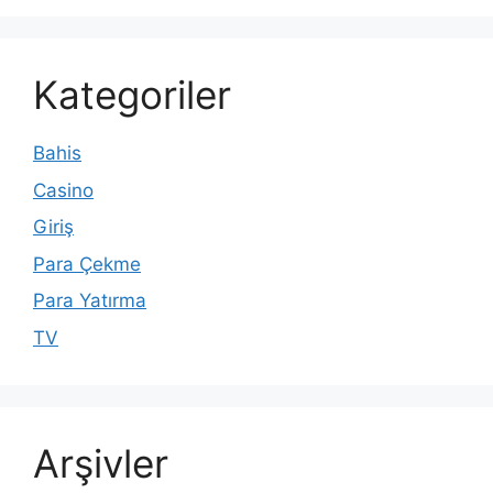
Kategoriler
Bahis
Casino
Giriş
Para Çekme
Para Yatırma
TV
Arşivler