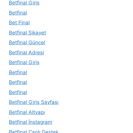
Betfinal Giriş
Betfinal
Bet Final
Betfinal Şikayet
Betfinal Güncel
Betfinal Adresi
Betfinal Giriş
Betfinal
Betfinal
Betfinal
Betfinal Giriş Sayfası
Betfinal Altyapı
Betfinal İnstagram
Betfinal Canlı Destek