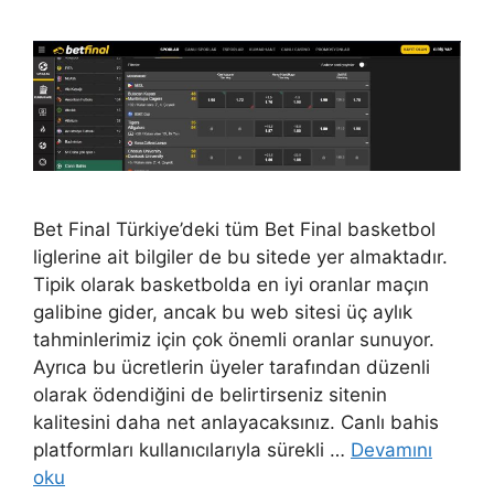
Bet Final Türkiye’deki tüm Bet Final basketbol
liglerine ait bilgiler de bu sitede yer almaktadır.
Tipik olarak basketbolda en iyi oranlar maçın
galibine gider, ancak bu web sitesi üç aylık
tahminlerimiz için çok önemli oranlar sunuyor.
Ayrıca bu ücretlerin üyeler tarafından düzenli
olarak ödendiğini de belirtirseniz sitenin
kalitesini daha net anlayacaksınız. Canlı bahis
platformları kullanıcılarıyla sürekli …
Devamını
oku