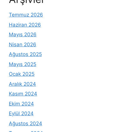
Temmuz 2026
Haziran 2026
Mayıs 2026
Nisan 2026
Ağustos 2025
Mayıs 2025
Ocak 2025
Aralık 2024
Kasım 2024
Ekim 2024
Eylül 2024
Ağustos 2024