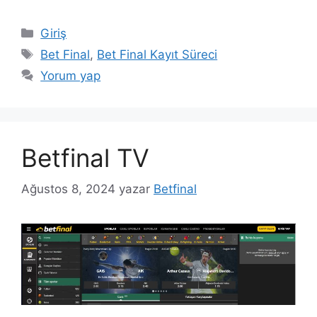
Kategoriler
Giriş
Etiketler
Bet Final
,
Bet Final Kayıt Süreci
Yorum yap
Betfinal TV
Ağustos 8, 2024
yazar
Betfinal