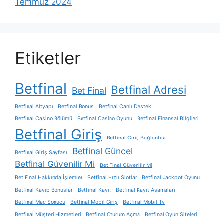
Temmuz 2024
Etiketler
Betfinal
Betfinal Adresi
Bet Final
Betfinal Altyapı
Betfinal Bonus
Betfinal Canlı Destek
Betfinal Casino Bölümü
Betfinal Casino Oyunu
Betfinal Finansal Bilgileri
Betfinal Giriş
Betfinal Giriş Bağlantısı
Betfinal Güncel
Betfinal Giriş Sayfası
Betfinal Güvenilir Mi
Bet Final Güvenilir Mi
Bet Final Hakkında İşlemler
Betfinal Hızlı Slotlar
Betfinal Jackpot Oyunu
Betfinal Kayıp Bonuslar
Betfinal Kayıt
Betfinal Kayıt Aşamaları
Betfinal Maç Sonucu
Betfinal Mobil Giriş
Betfinal Mobil Tv
Betfinal Müşteri Hizmetleri
Betfinal Oturum Açma
Betfinal Oyun Siteleri