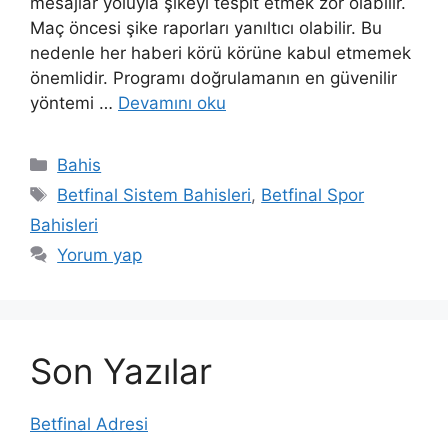
mesajlar yoluyla şikeyi tespit etmek zor olabilir.
Maç öncesi şike raporları yanıltıcı olabilir. Bu
nedenle her haberi körü körüne kabul etmemek
önemlidir. Programı doğrulamanın en güvenilir
yöntemi …
Devamını oku
Kategoriler
Bahis
Etiketler
Betfinal Sistem Bahisleri
,
Betfinal Spor
Bahisleri
Yorum yap
Son Yazılar
Betfinal Adresi