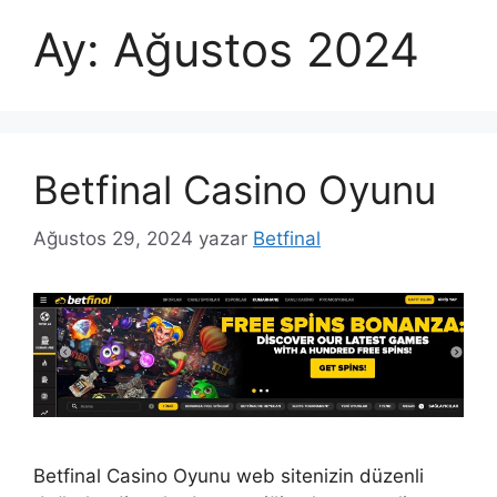
Ay:
Ağustos 2024
Betfinal Casino Oyunu
Ağustos 29, 2024
yazar
Betfinal
Betfinal Casino Oyunu web sitenizin düzenli