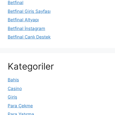
Betfinal
Betfinal Giriş Sayfası
Betfinal Altyapı
Betfinal İnstagram
Betfinal Canlı Destek
Kategoriler
Bahis
Casino
Giriş
Para Çekme
Para Yatırma