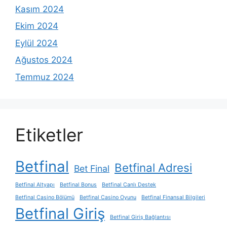
Kasım 2024
Ekim 2024
Eylül 2024
Ağustos 2024
Temmuz 2024
Etiketler
Betfinal
Betfinal Adresi
Bet Final
Betfinal Altyapı
Betfinal Bonus
Betfinal Canlı Destek
Betfinal Casino Bölümü
Betfinal Casino Oyunu
Betfinal Finansal Bilgileri
Betfinal Giriş
Betfinal Giriş Bağlantısı