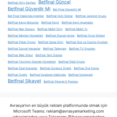
Betfinal Güncel
Betfinal Giriş Sayfası
Betfinal Güvenilir Mi
Bet Final Güvenilir Mi
Bet Final Hakkında İşlemler
Betfinal Hızlı Slotlar
Betfinal Jackpot Oyunu
Betfinal Kayıp Bonuslar
Betfinal Kayıt
Betfinal Kayıt Aşamaları
Betfinal Maç Sonucu
Betfinal Mobil Giriş
Betfinal Mobil Tv
Betfinal Müşteri Hizmetleri
Betfinal Oturum Açma
Betfinal Oyun Siteleri
Betfinal Poker Oyunu
Betfinal Sanal Giriş
Betfinal Slot ve Casino Oyunları
Betfinal Sosyal Hesaplar
Betfinal Telegram
Betfinal TV Oyunları
Betfinal Web Sitesi
Betfinal Yeni Oranlar
Betfinal Çevrimiçi Destek Hizmetleri
Betfinal Ödül Oyunu
Betfinal Özel Kuponlar
Betfinal Ücretsiz Üyelik
Betfinal Üye Formu
Betfinal Üyelik
Betfinal İnceleme Hakkında
Betfinal İnstagram
Betfinal Şikayet
Betfinal Şikayet E-Postası
Avrasya'nın en büyük reklam platformunda olmak için
Microsoft Teams:
reklam@avrasyamarketing.com
adresimizden veya Telegram: @Avrasyamarketing