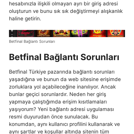
hesabınızla ilişkili olmayan ayrı bir giriş adresi
oluşturun ve bunu sık sık değiştirmeyi alışkanlık
haline getirin.
Betfinal Bağlantı Sorunları
Betfinal Bağlantı Sorunları
Betfinal Türkiye pazarında bağlantı sorunları
yaşadığına ve bunun da web sitesine erişimde
zorluklara yol açabileceğine inanılıyor. Ancak
bunlar geçici sorunlardır. Neden her giriş
yapmaya çalıştığımda erişim kısıtlamaları
yaşıyorum? Yeni bağlantı adresi uygulaması
resmi duyurudan önce sunulacak. Bu
konumdan, aynı kullanıcı profilini kullanarak ve
aynı şartlar ve koşullar altında sitenin tüm