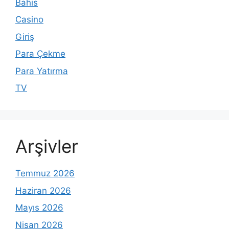
Bahis
Casino
Giriş
Para Çekme
Para Yatırma
TV
Arşivler
Temmuz 2026
Haziran 2026
Mayıs 2026
Nisan 2026