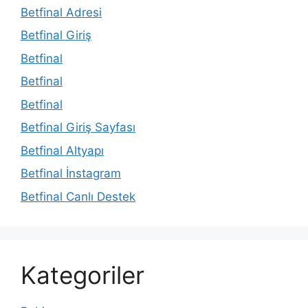
Betfinal Adresi
Betfinal Giriş
Betfinal
Betfinal
Betfinal
Betfinal Giriş Sayfası
Betfinal Altyapı
Betfinal İnstagram
Betfinal Canlı Destek
Kategoriler