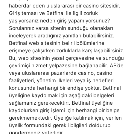
haberdar eden uluslararası bir casino sitesidir.
Giriş teması ve Betfinal ile ilgili zorluk
yaşıyorsanız neden giriş yapamıyorsunuz?
Sorularınız varsa sitenin sunduğu olanakları
inceleyerek aradığınız yanıtları bulabilirsiniz.
Betfinal web sitesinin belirli bölümlerine
erişmeye çalışırken zorluklarla karşılaşabilirsiniz.
Bu, web sitesinin yasal çerçevesine ve sunduğu
çevrimiçi hizmet yelpazesine bağlanabilir. AB’de
veya uluslararası pazarlarda casino, casino
faaliyetleri, yönetim ilkeleri veya iş hedefleri
konusunda herhangi bir endişe yoktur. Betfinal
üyeliğine kaydolmak için aşağıdaki belgeleri
sağlamanız gerekecektir:. Betfinal üyeliğine
kaydolurken giriş işlemi için herhangi bir belge
gerekmemektedir. Üyeliğe katılmak için, verilen
üyelik formundaki gerekli bilgileri doldurup
göndermeniz yeterlidir.