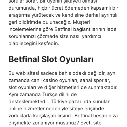
sorular sorar. Bir üyenin şikayeti olması
durumunda, hiçbir ücret ödemeden kapsamlı bir
araştırma yürütecek ve kendisine derhal ayrıntılı
geri bildirimde bulunacağız. Müşteri
incelemelerine göre Betfinal bağlantılarının iade
sorunlarınızı çözmede size nasıl yardımcı
olabileceğini keşfedin.
Betfinal Slot Oyunları
Bu web sitesi sadece bahis odaklı değildir, aynı
zamanda canlı casino oyunları, sanal sporlar,
slot oyunları ve diğer hizmetleri de sunmaktadır.
Aynı zamanda Türkçe dilini de
desteklemektedir. Türkiye pazarında sunulan
online hizmetler nedeniyle siteye erişimde
zorluklarla karşılaşabilirsiniz. Betfinal hesabınıza
erişmekte zorlanıyor musunuz? Evet, site