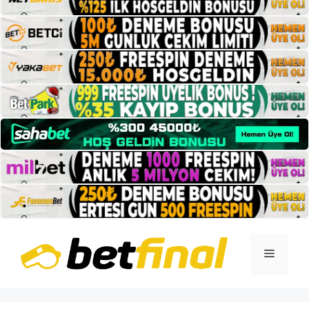
İçeriğe
atla
Menü