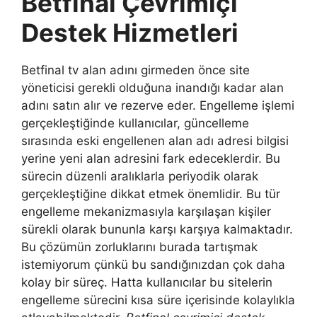
Betfinal Çevrimiçi
Destek Hizmetleri
Betfinal tv alan adını girmeden önce site
yöneticisi gerekli olduğuna inandığı kadar alan
adını satın alır ve rezerve eder. Engelleme işlemi
gerçekleştiğinde kullanıcılar, güncelleme
sırasında eski engellenen alan adı adresi bilgisi
yerine yeni alan adresini fark edeceklerdir. Bu
sürecin düzenli aralıklarla periyodik olarak
gerçekleştiğine dikkat etmek önemlidir. Bu tür
engelleme mekanizmasıyla karşılaşan kişiler
sürekli olarak bununla karşı karşıya kalmaktadır.
Bu çözümün zorluklarını burada tartışmak
istemiyorum çünkü bu sandığınızdan çok daha
kolay bir süreç. Hatta kullanıcılar bu sitelerin
engelleme sürecini kısa süre içerisinde kolaylıkla