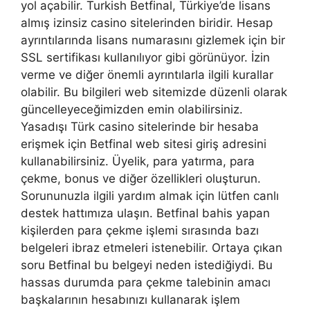
yol açabilir. Turkish Betfinal, Türkiye’de lisans
almış izinsiz casino sitelerinden biridir. Hesap
ayrıntılarında lisans numarasını gizlemek için bir
SSL sertifikası kullanılıyor gibi görünüyor. İzin
verme ve diğer önemli ayrıntılarla ilgili kurallar
olabilir. Bu bilgileri web sitemizde düzenli olarak
güncelleyeceğimizden emin olabilirsiniz.
Yasadışı Türk casino sitelerinde bir hesaba
erişmek için Betfinal web sitesi giriş adresini
kullanabilirsiniz. Üyelik, para yatırma, para
çekme, bonus ve diğer özellikleri oluşturun.
Sorununuzla ilgili yardım almak için lütfen canlı
destek hattımıza ulaşın. Betfinal bahis yapan
kişilerden para çekme işlemi sırasında bazı
belgeleri ibraz etmeleri istenebilir. Ortaya çıkan
soru Betfinal bu belgeyi neden istediğiydi. Bu
hassas durumda para çekme talebinin amacı
başkalarının hesabınızı kullanarak işlem