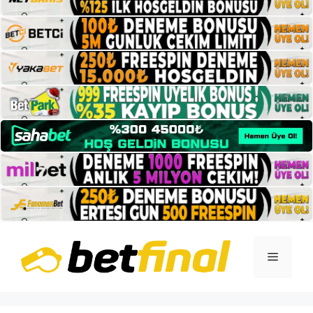
İçeriğe
atla
Menü