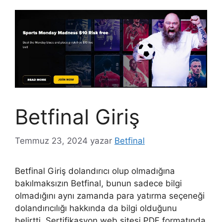
Betfinal Giriş
Temmuz 23, 2024
yazar
Betfinal
Betfinal Giriş dolandırıcı olup olmadığına
bakılmaksızın Betfinal, bunun sadece bilgi
olmadığını aynı zamanda para yatırma seçeneği
dolandırıcılığı hakkında da bilgi olduğunu
belirtti. Sertifikasyon web sitesi PDF formatında