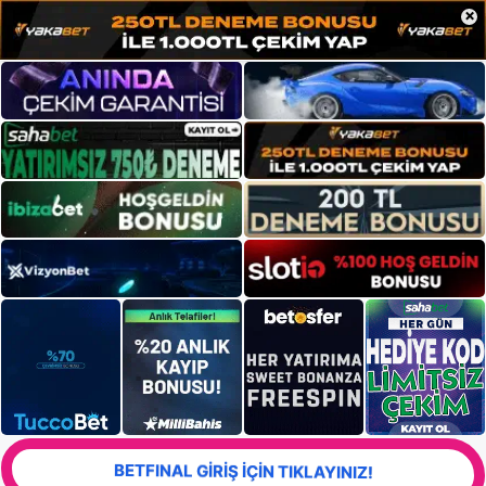
×
BETFINAL GİRİŞ İÇİN TIKLAYINIZ!