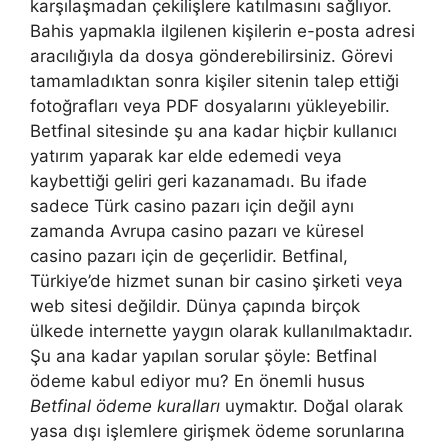
karşılaşmadan çekilişlere katılmasını sağlıyor.
Bahis yapmakla ilgilenen kişilerin e-posta adresi
aracılığıyla da dosya gönderebilirsiniz. Görevi
tamamladıktan sonra kişiler sitenin talep ettiği
fotoğrafları veya PDF dosyalarını yükleyebilir.
Betfinal sitesinde şu ana kadar hiçbir kullanıcı
yatırım yaparak kar elde edemedi veya
kaybettiği geliri geri kazanamadı. Bu ifade
sadece Türk casino pazarı için değil aynı
zamanda Avrupa casino pazarı ve küresel
casino pazarı için de geçerlidir. Betfinal,
Türkiye’de hizmet sunan bir casino şirketi veya
web sitesi değildir. Dünya çapında birçok
ülkede internette yaygın olarak kullanılmaktadır.
Şu ana kadar yapılan sorular şöyle: Betfinal
ödeme kabul ediyor mu? En önemli husus
Betfinal
ödeme kuralları
uymaktır. Doğal olarak
yasa dışı işlemlere girişmek ödeme sorunlarına