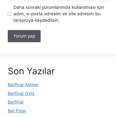
Daha sonraki yorumlarımda kullanılması için
adım, e-posta adresim ve site adresim bu
tarayıcıya kaydedilsin.
Son Yazılar
Betfinal Adresi
Betfinal Giriş
Betfinal
Bet Final